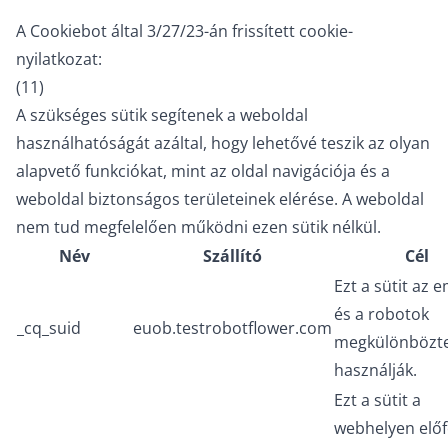
A
Cookiebot
által 3/27/23-án frissített cookie-
nyilatkozat:
(11)
A szükséges sütik segítenek a weboldal
használhatóságát azáltal, hogy lehetővé teszik az olyan
alapvető funkciókat, mint az oldal navigációja és a
weboldal biztonságos területeinek elérése. A weboldal
nem tud megfelelően működni ezen sütik nélkül.
Név
Szállító
Cél
Ezt a sütit az 
és a robotok
_cq_suid
euob.testrobotflower.com
megkülönbözte
használják.
Ezt a sütit a
webhelyen elő