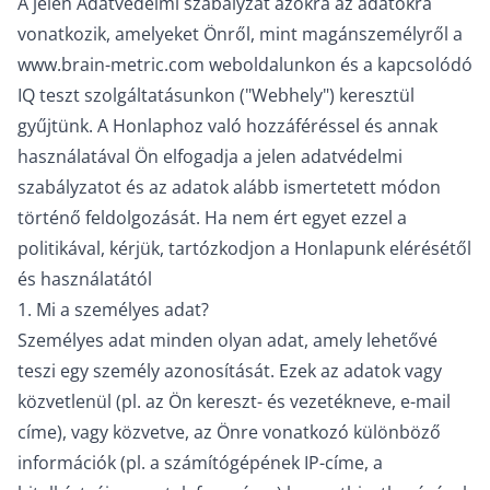
A jelen Adatvédelmi szabályzat azokra az adatokra
vonatkozik, amelyeket Önről, mint magánszemélyről a
www.brain-metric.com weboldalunkon és a kapcsolódó
IQ teszt szolgáltatásunkon ("Webhely") keresztül
gyűjtünk. A Honlaphoz való hozzáféréssel és annak
használatával Ön elfogadja a jelen adatvédelmi
szabályzatot és az adatok alább ismertetett módon
történő feldolgozását. Ha nem ért egyet ezzel a
politikával, kérjük, tartózkodjon a Honlapunk elérésétől
és használatától
1. Mi a személyes adat?
Személyes adat minden olyan adat, amely lehetővé
teszi egy személy azonosítását. Ezek az adatok vagy
közvetlenül (pl. az Ön kereszt- és vezetékneve, e-mail
címe), vagy közvetve, az Önre vonatkozó különböző
információk (pl. a számítógépének IP-címe, a