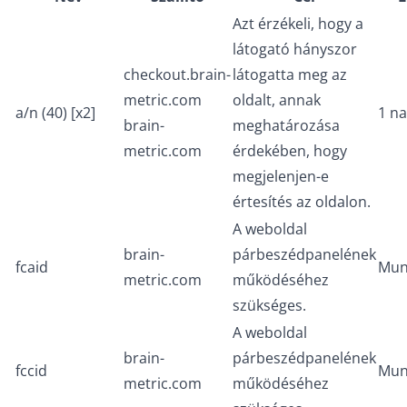
Azt érzékeli, hogy a
látogató hányszor
checkout.brain-
látogatta meg az
metric.com
oldalt, annak
a/n (40) [x2]
1 n
brain-
meghatározása
metric.com
érdekében, hogy
megjelenjen-e
értesítés az oldalon.
A weboldal
brain-
párbeszédpanelének
fcaid
Mun
metric.com
működéséhez
szükséges.
A weboldal
brain-
párbeszédpanelének
fccid
Mun
metric.com
működéséhez