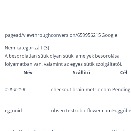
pagead/viewthroughconversion/659956215
Google
Nem kategorizált (3)
A besorolatlan sütik olyan sütik, amelyek besorolása
folyamatban van, valamint az egyes sütik szolgáltatói.
Név
Szállító
Cél
#-#-#-#-#
checkout.brain-metric.com
Pending
cg_uuid
obseu.testrobotflower.com
Függőb