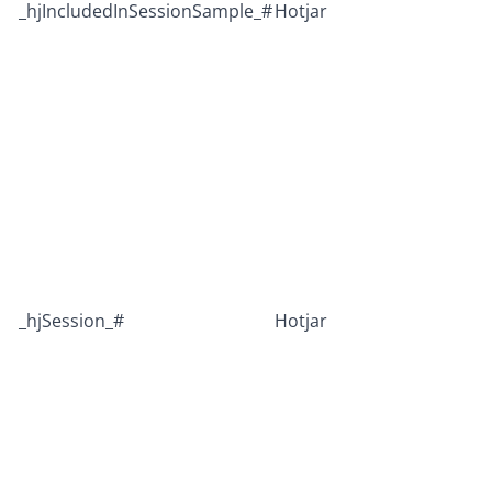
_hjIncludedInSessionSample_#
Hotjar
_hjSession_#
Hotjar