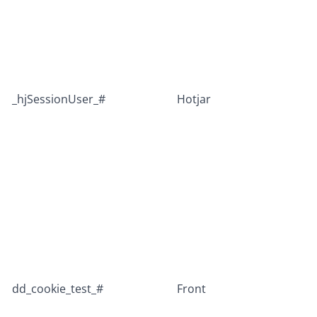
_hjSessionUser_#
Hotjar
dd_cookie_test_#
Front