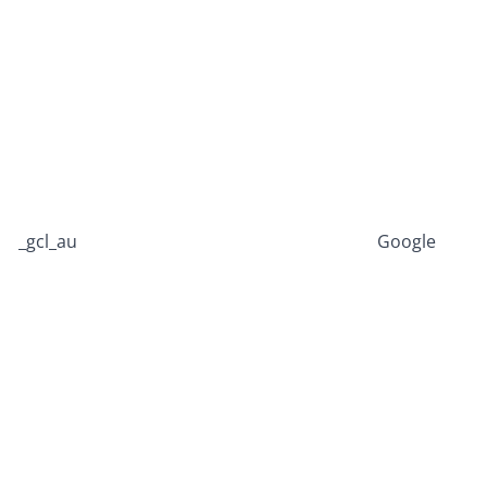
_gcl_au
Google