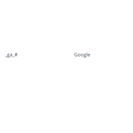
_ga_#
Google