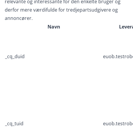
relevante og interessante for den enkelte bruger og
derfor mere værdifulde for tredjepartsudgivere og
annoncører.
Navn
Lever
_cq_duid
euob.testrob
_cq_tuid
euob.testrob