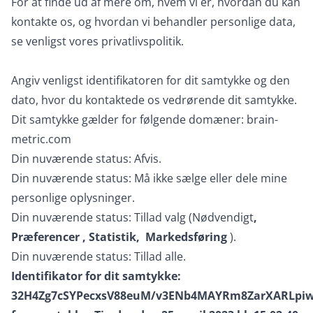
For at finde ud af mere om, hvem vi er, hvordan du kan
kontakte os, og hvordan vi behandler personlige data,
se venligst vores privatlivspolitik.
Angiv venligst identifikatoren for dit samtykke og den
dato, hvor du kontaktede os vedrørende dit samtykke.
Dit samtykke gælder for følgende domæner: brain-
metric.com
Din nuværende status: Afvis.
Din nuværende status: Må ikke sælge eller dele mine
personlige oplysninger.
Din nuværende status: Tillad valg (Nødvendigt
,
Præferencer
, Statistik,
Markedsføring
).
Din nuværende status: Tillad alle.
Identifikator for dit samtykke:
32H4Zg7cSYPecxsV88euM/v3ENb4MAYRm8ZarXARLpi