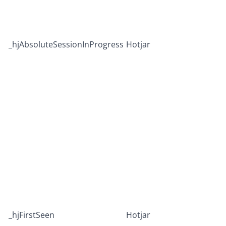
_hjAbsoluteSessionInProgress
Hotjar
_hjFirstSeen
Hotjar