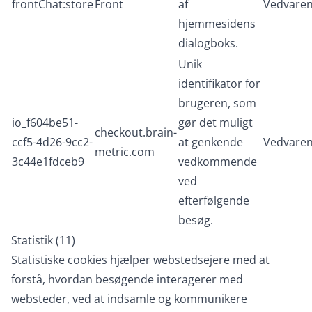
frontChat:store
Front
af
Vedvare
hjemmesidens
dialogboks.
Unik
identifikator for
brugeren, som
io_f604be51-
gør det muligt
checkout.brain-
ccf5-4d26-9cc2-
at genkende
Vedvare
metric.com
3c44e1fdceb9
vedkommende
ved
efterfølgende
besøg.
Statistik (11)
Statistiske cookies hjælper webstedsejere med at
forstå, hvordan besøgende interagerer med
websteder, ved at indsamle og kommunikere