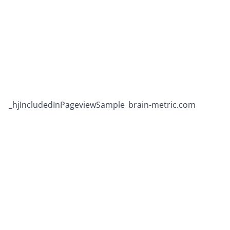
_hjIncludedInPageviewSample
brain-metric.com