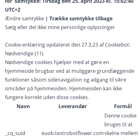
for
samtykke:
Tirsdag den 25. april 2023 kl. 15:02:40
UTC+2
Ændre samtykke
|
Trække samtykke tilbage
Sælg eller del ikke mine personlige oplysninger
Cookie-erklæring opdateret den 27.3.23 af
Cookiebot
:
Nødvendige (11)
Nødvendige cookies hjælper med at gøre en
hjemmeside brugbar ved at muliggøre grundlæggende
funktioner såsom sidenavigation og adgang til sikre
områder på hjemmesiden. Hjemmesiden kan ikke
fungere korrekt uden disse cookies.
Navn
Leverandør
Formål
Denne cookie
bruges til at
_cq_suid
euob.testrobotflower.com
skelne mellem