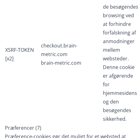
de besøgende
browsing ved
at forhindre
forfalskning af
anmodninger
checkout.brain-
XSRF-TOKEN
mellem
metric.com
[x2]
websteder.
brain-metric.com
Denne cookie
er afgørende
for
hjemmesidens
og den
besøgendes
sikkerhed.
Præferencer (7)
Præference-cookies gør det muligt for et websted at