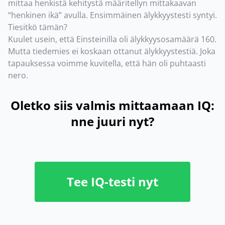
mittaa henkistä kehitystä määritellyn mittakaavan
“henkinen ikä” avulla. Ensimmäinen älykkyystesti syntyi.
Tiesitkö tämän?
Kuulet usein, että Einsteinilla oli älykkyysosamäärä 160.
Mutta tiedemies ei koskaan ottanut älykkyystestiä. Joka
tapauksessa voimme kuvitella, että hän oli puhtaasti
nero.
Oletko siis valmis mittaamaan IQ:
nne juuri nyt?
Tee IQ-testi nyt