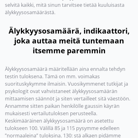
selvitä kaikki, mitä sinun tarvitsee tietää kuuluisasta
älykkyysosamäärästä.
Älykkyysosamäärä, indikaattori,
joka auttaa meitä tuntemaan
itsemme paremmin
Älykkyysosamäärä määritellään aina ennalta tehdyn
testin tuloksena. Tämä on mm. voimakas
suorituskykymme ilmaisin. Vuosikymmenet tutkijat ja
psykologit ovat vahvistaneet älykkyysosamäärän
mittaamisen säännöt ja siten vertailleet sitä väestöön.
Annamme sitten paikan henkilölle gaussin käyrän
mukaisesti vertailutuloksen perusteella.
Keskimääräinen älykkyysosamäärä on asetettu
tulokseen 100. Välillä 85 ja 115 pysymme edelleen
”normaaleina” tuloksina. 130: stä alkaen pidämme