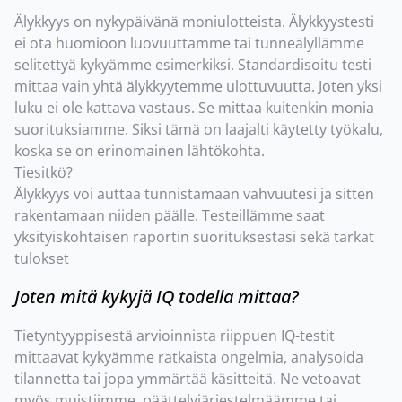
Älykkyys on nykypäivänä moniulotteista. Älykkyystesti
ei ota huomioon luovuuttamme tai tunneälyllämme
selitettyä kykyämme esimerkiksi. Standardisoitu testi
mittaa vain yhtä älykkyytemme ulottuvuutta. Joten yksi
luku ei ole kattava vastaus. Se mittaa kuitenkin monia
suorituksiamme. Siksi tämä on laajalti käytetty työkalu,
koska se on erinomainen lähtökohta.
Tiesitkö?
Älykkyys voi auttaa tunnistamaan vahvuutesi ja sitten
rakentamaan niiden päälle. Testeillämme saat
yksityiskohtaisen raportin suorituksestasi sekä tarkat
tulokset
Joten mitä kykyjä IQ todella mittaa?
Tietyntyyppisestä arvioinnista riippuen IQ-testit
mittaavat kykyämme ratkaista ongelmia, analysoida
tilannetta tai jopa ymmärtää käsitteitä. Ne vetoavat
myös muistiimme, päättelyjärjestelmäämme tai