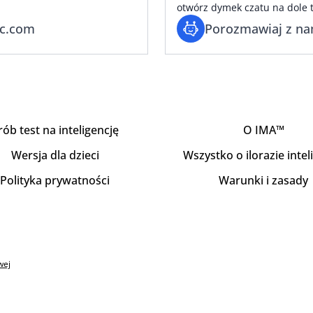
otwórz dymek czatu na dole t
ic.com
Porozmawiaj z na
rób test na inteligencję
O IMA™
Wersja dla dzieci
Wszystko o ilorazie intel
Polityka prywatności
Warunki i zasady
wej