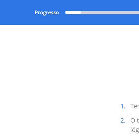
Progresso
1.
Te
2.
O t
lóg